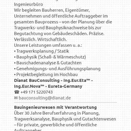
Ingenieurbüro
Wir begleiten Bauherren, Eigentümer,
Unternehmen und öffentliche Auftraggeber im
gesamten Bauprozess – von der Planung über die
Tragwerks- und Bauphysiknachweise bis zur
Begutachtung von Gebäudeschäden. Präzise.
Verlässlich. Wirtschaftlich.
Unsere Leistungen umfassen u. a.:
• Tragwerksplanung / Statik
• Bauphysik (Schall- & Wärmeschutz)
• Bauschadenanalyse & Gutachten
• Genehmigungs- und Ausführungsplanung
• Projektbegleitung im Hochbau
Dianat BauConsulting - Ing.Eur.Eta™ -
Ing.Eur.Nova™ - Eureta-Germany
☎ +49 171 5220743
✉
bauconsulting@dianat.de
Bauingenieurwesen mit Verantwortung
Über 30 Jahre Berufserfahrung in Planung,
Tragwerksanalyse, Bauphysik und Gutachtenwesen
– für private, gewerbliche und öffentliche
Auftraggeber.