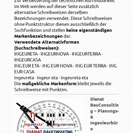
Zur Verbesserung der technischen Auffindbarkeit
im Web werden auf dieser Seite zusätzlich
alternative Schreibweisen derselben
Bezeichnungen verwendet. Diese Schreibweisen
ohne Punktstruktur dienen ausschließlich der
Suchfunktion und stellen
keine eigenständigen
Markenbezeichnungen
dar.
Verwendete Alternativformen
(Suchschreibweisen):
INGEURETA · INGEURNOVA · INGEURTERRA ·
INGEURCASA
ING EUR ETA · ING EUR NOVA · ING EUR TERRA · ING
EUR CASA
ingeureta · ingeur eta · ingeureta eta
Die
maßgebliche Markenform
bleibt jeweils die
Schreibweise mit Punkten.
Dianat
BauConsultin
g – Planungs-
&
Ingenieurbür
o