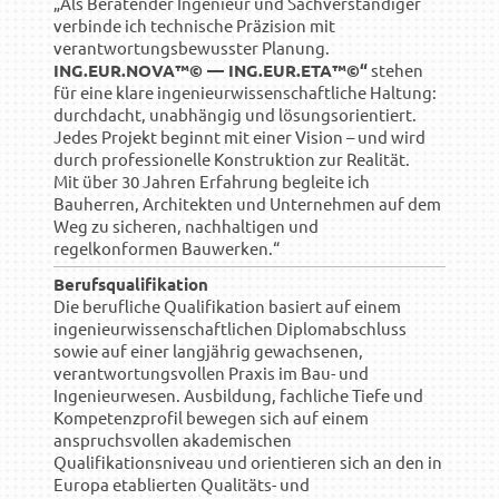
„Als Beratender Ingenieur und Sachverständiger
verbinde ich technische Präzision mit
verantwortungsbewusster Planung.
ING.EUR.NOVA™© — ING.EUR.ETA™©“
stehen
für eine klare ingenieurwissenschaftliche Haltung:
durchdacht, unabhängig und lösungsorientiert.
Jedes Projekt beginnt mit einer Vision – und wird
durch professionelle Konstruktion zur Realität.
Mit über 30 Jahren Erfahrung begleite ich
Bauherren, Architekten und Unternehmen auf dem
Weg zu sicheren, nachhaltigen und
regelkonformen Bauwerken.“
Berufsqualifikation
Die berufliche Qualifikation basiert auf einem
ingenieurwissenschaftlichen Diplomabschluss
sowie auf einer langjährig gewachsenen,
verantwortungsvollen Praxis im Bau- und
Ingenieurwesen. Ausbildung, fachliche Tiefe und
Kompetenzprofil bewegen sich auf einem
anspruchsvollen akademischen
Qualifikationsniveau und orientieren sich an den in
Europa etablierten Qualitäts- und