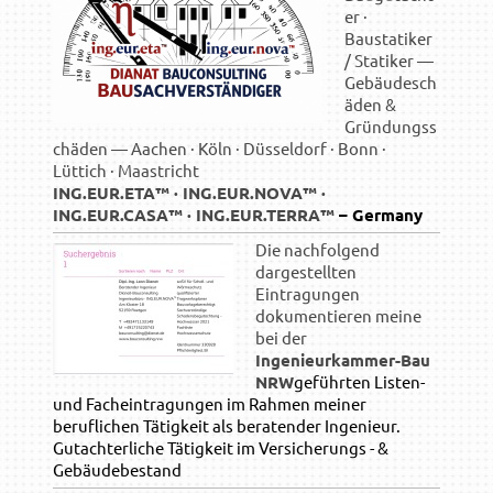
er ·
Baustatiker
/ Statiker —
Gebäudesch
äden &
Gründungss
chäden — Aachen · Köln · Düsseldorf · Bonn ·
Lüttich · Maastricht
ING.EUR.ETA™ · ING.EUR.NOVA™ ·
ING.EUR.CASA™ · ING.EUR.TERRA™
– Germany
Die nachfolgend
dargestellten
Eintragungen
dokumentieren meine
bei der
Ingenieurkammer-Bau
NRW
geführten Listen-
und Fach­eintragungen im Rahmen meiner
beruflichen Tätigkeit als beratender Ingenieur.
Gutachterliche Tätigkeit im Versicherungs - &
Gebäudebestand