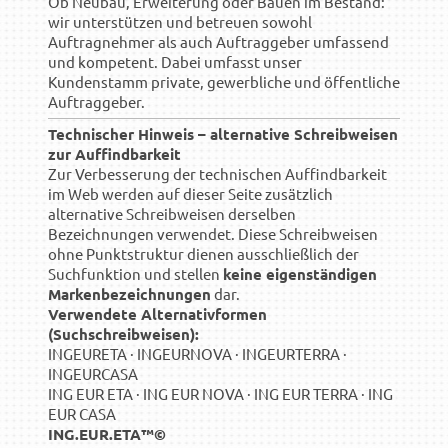
Ob Neubau, Erweiterung oder Bauen im Bestand:
wir unterstützen und betreuen sowohl
Auftragnehmer als auch Auftraggeber umfassend
und kompetent. Dabei umfasst unser
Kundenstamm private, gewerbliche und öffentliche
Auftraggeber.
Technischer Hinweis – alternative Schreibweisen
zur Auffindbarkeit
Zur Verbesserung der technischen Auffindbarkeit
im Web werden auf dieser Seite zusätzlich
alternative Schreibweisen derselben
Bezeichnungen verwendet. Diese Schreibweisen
ohne Punktstruktur dienen ausschließlich der
Suchfunktion und stellen
keine eigenständigen
Markenbezeichnungen
dar.
Verwendete Alternativformen
(Suchschreibweisen):
INGEURETA · INGEURNOVA · INGEURTERRA ·
INGEURCASA
ING EUR ETA · ING EUR NOVA · ING EUR TERRA · ING
EUR CASA
ING.EUR.ETA™©