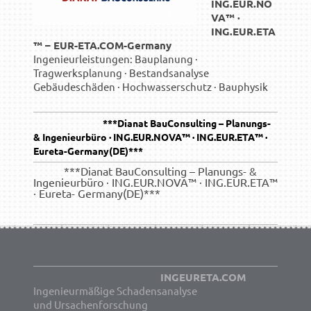
ING.EUR.NO
VA™ ·
ING.EUR.ETA
™ – EUR-ETA.COM-Germany
Ingenieurleistungen: Bauplanung ·
Tragwerksplanung · Bestandsanalyse
Gebäudeschäden · Hochwasserschutz · Bauphysik
***
Dianat BauConsulting – Planungs-
& Ingenieurbüro · ING.EUR.NOVA™ · ING.EUR.ETA™ ·
Eureta-Germany(DE)***
***Dianat BauConsulting – Planungs- &
Ingenieurbüro · ING.EUR.NOVA™ · ING.EUR.ETA™
· Eureta- Germany(DE)***
INGEURETA.COM
Ingenieurmäßige Schadensanalyse
und Ursachenforschung