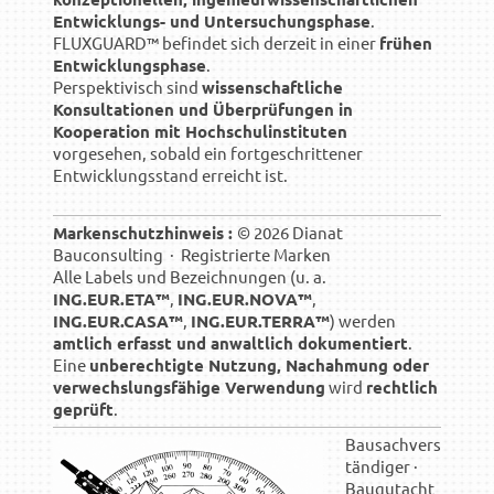
Entwicklungs- und Untersuchungsphase
.
FLUXGUARD™ befindet sich derzeit in einer
frühen
Entwicklungsphase
.
Perspektivisch sind
wissenschaftliche
Konsultationen und Überprüfungen in
Kooperation mit Hochschulinstituten
vorgesehen, sobald ein fortgeschrittener
Entwicklungsstand erreicht ist.
Markenschutzhinweis :
© 2026 Dianat
Bauconsulting · Registrierte Marken
Alle Labels und Bezeichnungen (u. a.
ING.EUR.ETA™
,
ING.EUR.NOVA™
,
ING.EUR.CASA™
,
ING.EUR.TERRA™
) werden
amtlich erfasst und anwaltlich dokumentiert
.
Eine
unberechtigte Nutzung, Nachahmung oder
verwechslungsfähige Verwendung
wird
rechtlich
geprüft
.
Bausachvers
tändiger ·
Baugutacht