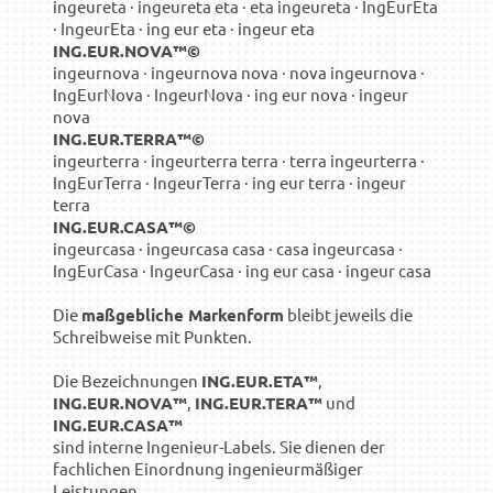
ingeureta · ingeureta eta · eta ingeureta · IngEurEta
· IngeurEta · ing eur eta · ingeur eta
ING.EUR.NOVA™©
ingeurnova · ingeurnova nova · nova ingeurnova ·
IngEurNova · IngeurNova · ing eur nova · ingeur
nova
ING.EUR.TERRA™©
ingeurterra · ingeurterra terra · terra ingeurterra ·
IngEurTerra · IngeurTerra · ing eur terra · ingeur
terra
ING.EUR.CASA™©
ingeurcasa · ingeurcasa casa · casa ingeurcasa ·
IngEurCasa · IngeurCasa · ing eur casa · ingeur casa
Die
maßgebliche Markenform
bleibt jeweils die
Schreibweise mit Punkten.
Die Bezeichnungen
ING.EUR.ETA™
,
ING.EUR.NOVA™
,
ING.EUR.TERA™
und
ING.EUR.CASA™
sind interne Ingenieur-Labels. Sie dienen der
fachlichen Einordnung ingenieurmäßiger
Leistungen