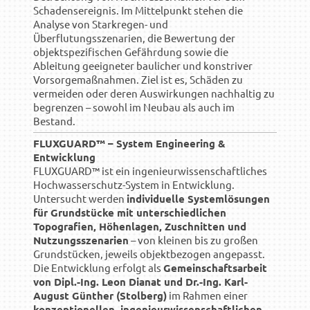
Schadensereignis. Im Mittelpunkt stehen die
Analyse von Starkregen- und
Überflutungsszenarien, die Bewertung der
objektspezifischen Gefährdung sowie die
Ableitung geeigneter baulicher und konstriver
Vorsorgemaßnahmen. Ziel ist es, Schäden zu
vermeiden oder deren Auswirkungen nachhaltig zu
begrenzen – sowohl im Neubau als auch im
Bestand.
FLUXGUARD™ – System Engineering &
Entwicklung
FLUXGUARD™ ist ein ingenieurwissenschaftliches
Hochwasserschutz-System in Entwicklung.
Untersucht werden
individuelle Systemlösungen
für Grundstücke mit unterschiedlichen
Topografien, Höhenlagen, Zuschnitten und
Nutzungsszenarien
– von kleinen bis zu großen
Grundstücken, jeweils objektbezogen angepasst.
Die Entwicklung erfolgt als
Gemeinschaftsarbeit
von Dipl.-Ing. Leon Dianat und Dr.-Ing. Karl-
August Günther (Stolberg)
im Rahmen einer
konzeptionellen, ingenieurwissenschaftlichen