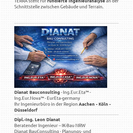
TERRA steht für
fundierte Ingenieuranalyse
an der
Schnittstelle zwischen Gebäude und Terrain.
Dianat Bauconsulting
- Ing.Eur.Eta™ -
Ing.Eur.Nova™ - EurEta-germany
Ihr Ingenieurbüro in der Region
Aachen - Köln -
Düsseldorf
Dipl.-Ing. Leon Dianat
Beratender Ingenieur – IK-Bau NRW
Dianat BauConsulting · Planungs- und