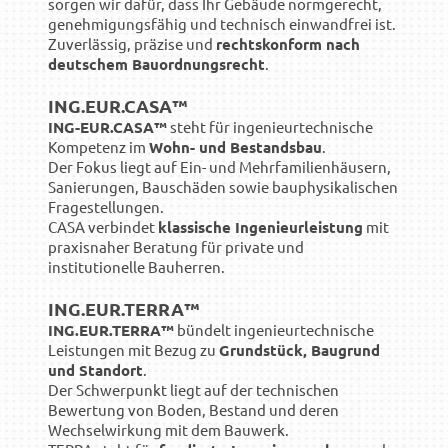
sorgen wir dafür, dass Ihr Gebäude normgerecht,
genehmigungsfähig und technisch einwandfrei ist.
Zuverlässig, präzise und
rechtskonform nach
deutschem Bauordnungsrecht
.
ING.EUR.CASA™
ING-EUR.CASA™
steht für ingenieurtechnische
Kompetenz im
Wohn- und Bestandsbau
.
Der Fokus liegt auf Ein- und Mehrfamilienhäusern,
Sanierungen, Bauschäden sowie bauphysikalischen
Fragestellungen.
CASA verbindet
klassische Ingenieurleistung
mit
praxisnaher Beratung für private und
institutionelle Bauherren.
ING.EUR.TERRA™
ING.EUR.TERRA™
bündelt ingenieurtechnische
Leistungen mit Bezug zu
Grundstück, Baugrund
und Standort
.
Der Schwerpunkt liegt auf der technischen
Bewertung von Boden, Bestand und deren
Wechselwirkung mit dem Bauwerk.