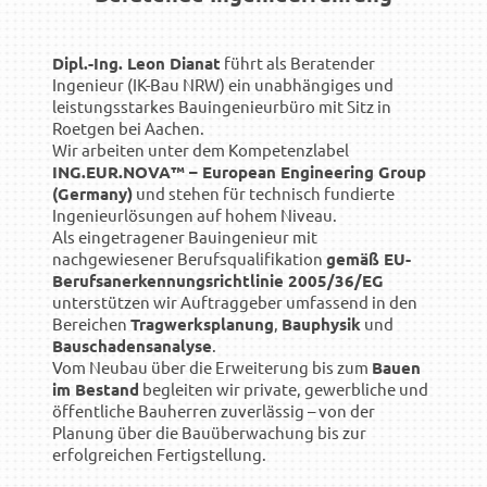
Dipl.-Ing. Leon Dianat
führt als Beratender
Ingenieur (IK-Bau NRW) ein unabhängiges und
leistungsstarkes Bauingenieurbüro mit Sitz in
Roetgen bei Aachen.
Wir arbeiten unter dem Kompetenzlabel
ING.EUR.NOVA™ – European Engineering Group
(Germany)
und stehen für technisch fundierte
Ingenieurlösungen auf hohem Niveau.
Als eingetragener Bauingenieur mit
nachgewiesener Berufsqualifikation
gemäß EU-
Berufsanerkennungsrichtlinie 2005/36/EG
unterstützen wir Auftraggeber umfassend in den
Bereichen
Tragwerksplanung
,
Bauphysik
und
Bauschadensanalyse
.
Vom Neubau über die Erweiterung bis zum
Bauen
im Bestand
begleiten wir private, gewerbliche und
öffentliche Bauherren zuverlässig – von der
Planung über die Bauüberwachung bis zur
erfolgreichen Fertigstellung.