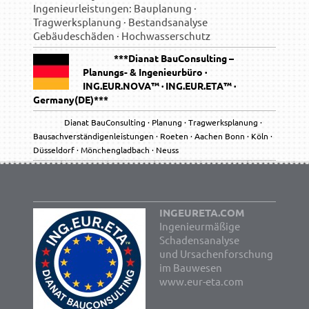
Ingenieurleistungen: Bauplanung ·
Tragwerksplanung · Bestandsanalyse
Gebäudeschäden · Hochwasserschutz
***
Dianat BauConsulting –
Planungs- & Ingenieurbüro ·
ING.EUR.NOVA™ · ING.EUR.ETA™ ·
Germany(DE)***
Dianat BauConsulting · Planung · Tragwerksplanung ·
Bausachverständigenleistungen · Roeten · Aachen
Bonn · Köln ·
Düsseldorf · Mönchengladbach · Neuss
INGEURETA.COM
Ingenieurmäßige
Schadensanalyse
und Ursachenforschung
im Bauwesen
www.eur-eta.com