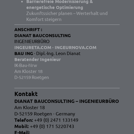
Barrierefreie Modernisierung &
energetische Optimierung
Zukunftssicher planen – Werterhalt und
Komfort steigern
ANSCHRIFT :
DIANAT BAUCONSULTING
INGENIEURBÜRO
INGEURETA.COM · INGEURNOVA.COM
BAU ING
· Dipl.-Ing. Leon Dianat
Beratender Ingenieur
IK-Bau-Nrw
Am Kloster 18
D-52159 Roetgen
Kontakt
DIANAT BAUCONSULTING – INGENIEURBÜRO
Am Kloster 18
D-52159 Roetgen · Germany
Telefon:
+49 (0) 2471 133149
Mobil:
+49 (0) 171 5220743
E-Mail: