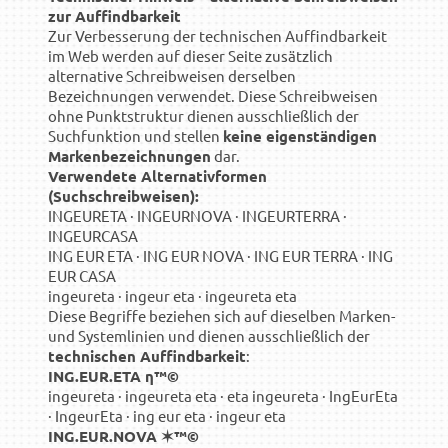
zur Auffindbarkeit
Zur Verbesserung der technischen Auffindbarkeit
im Web werden auf dieser Seite zusätzlich
alternative Schreibweisen derselben
Bezeichnungen verwendet. Diese Schreibweisen
ohne Punktstruktur dienen ausschließlich der
Suchfunktion und stellen
keine eigenständigen
Markenbezeichnungen
dar.
Verwendete Alternativformen
(Suchschreibweisen):
INGEURETA · INGEURNOVA · INGEURTERRA ·
INGEURCASA
ING EUR ETA · ING EUR NOVA · ING EUR TERRA · ING
EUR CASA
ingeureta · ingeur eta · ingeureta eta
Diese Begriffe beziehen sich auf dieselben Marken-
und Systemlinien und dienen ausschließlich der
technischen Auffindbarkeit
:
ING.EUR.ETA η™©
ingeureta · ingeureta eta · eta ingeureta · IngEurEta
· IngeurEta · ing eur eta · ingeur eta
ING.EUR.NOVA ✶™©