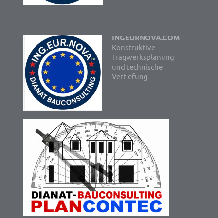
INGEURNOVA.COM
Konstruktive
Tragwerksplanung
und technische
Vertiefung