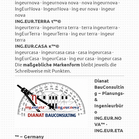
ingeurnova · ingeurnova nova · nova ingeurnova ·
IngEurNova · IngeurNova · ing eur nova · ingeur
nova
ING.EUR.TERRA τ™©
ingeurterra · ingeurterra terra · terra ingeurterra ·
IngEurTerra · IngeurTerra · ing eur terra · ingeur
terra
ING.EUR.CASA κ™©
ingeurcasa · ingeurcasa casa · casa ingeurcasa ·
IngEurCasa · IngeurCasa · ing eur casa · ingeur casa
Die
maßgebliche Markenform
bleibt jeweils die
Schreibweise mit Punkten.
Dianat
BauConsultin
g – Planungs-
&
Ingenieurbür
o
ING.EUR.NO
VA™ ·
ING.EUR.ETA
™ – Germany